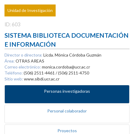
Unidad de Investigación
ID: 603
SISTEMA BIBLIOTECA DOCUMENTACIÓN
E INFORMACIÓN
Director o directora:
Licda. Mónica Córdoba Guzmán
Área:
OTRAS AREAS
Correo electrónico:
monica.cordoba@ucr.ac.cr
Teléfono:
(506) 2511-4461 / (506) 2511-4750
Sitio web:
www.sibdi.ucr.ac.cr
Personas investigadoras
Personal colaborador
Proyectos