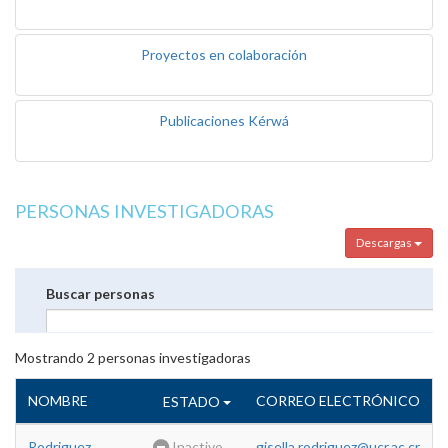
Proyectos en colaboración
Publicaciones Kérwá
PERSONAS INVESTIGADORAS
Descargas
Buscar personas
Mostrando
2
personas investigadoras
NOMBRE
CORREO ELECTRÓNICO
ESTADO
Rodriguez
Inactivo
gisella.rodriguez@ucr.ac.cr