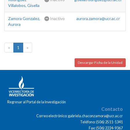
Villalobos, Gisella
Zamora Gonzalez,
Inactivo
aurora.zamora@ucr.ac.cr
Aurora
«
1
»
Descargar Ficha de la Unidad
Regresar al Portal de la Investigación
Contacto
Correo electrónico: gabriela.chaconzamora@ucr.ac.cr
Teléfono: (506) 2511-1341
Fax: (506) 2224-9367