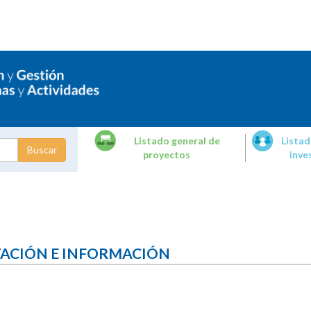
Listado general de
Listad
proyectos
inve
dades de
tigación
TACIÓN E INFORMACIÓN