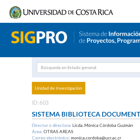
Investigador
Uni
Proyecto
Unidad de Investigación
inves
ID: 603
SISTEMA BIBLIOTECA DOCUMEN
Director o directora:
Licda. Mónica Córdoba Guzmán
Área:
OTRAS AREAS
Correo electrónico:
monica.cordoba@ucr.ac.cr