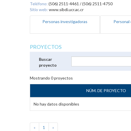
Teléfono:
(506) 2511-4461 / (506) 2511-4750
Sitio web:
www.sibdi.ucr.ac.cr
Personas investigadoras
Personal 
PROYECTOS
Buscar
proyecto
Mostrando
0
proyectos
NÚM. DE PROYECTO
No hay datos disponibles
«
1
»