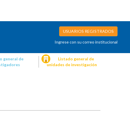
USUARIOS REGISTRADOS
Ingrese con su correo institucional
o general de
Listado general de
stigadores
unidades de investigación