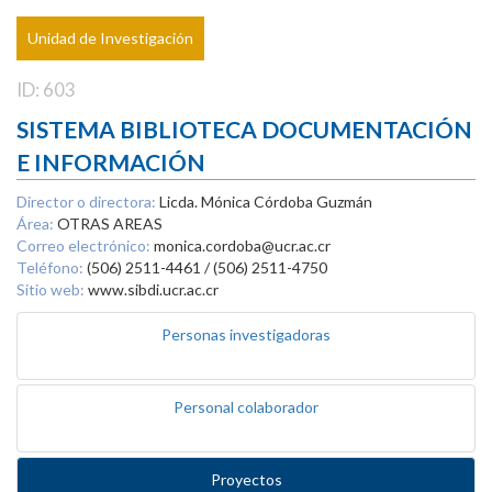
Unidad de Investigación
ID: 603
SISTEMA BIBLIOTECA DOCUMENTACIÓN
E INFORMACIÓN
Director o directora:
Licda. Mónica Córdoba Guzmán
Área:
OTRAS AREAS
Correo electrónico:
monica.cordoba@ucr.ac.cr
Teléfono:
(506) 2511-4461 / (506) 2511-4750
Sitio web:
www.sibdi.ucr.ac.cr
Personas investigadoras
Personal colaborador
Proyectos