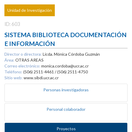
Unidad de Investigación
ID: 603
SISTEMA BIBLIOTECA DOCUMENTACIÓN
E INFORMACIÓN
Director o directora:
Licda. Mónica Córdoba Guzmán
Área:
OTRAS AREAS
Correo electrónico:
monica.cordoba@ucr.ac.cr
Teléfono:
(506) 2511-4461 / (506) 2511-4750
Sitio web:
www.sibdi.ucr.ac.cr
Personas investigadoras
Personal colaborador
Proyectos