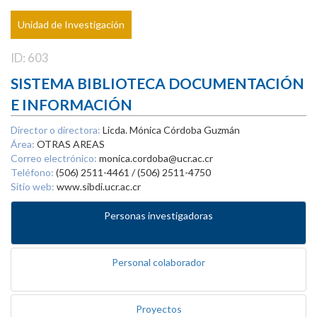
Unidad de Investigación
ID: 603
SISTEMA BIBLIOTECA DOCUMENTACIÓN
E INFORMACIÓN
Director o directora:
Licda. Mónica Córdoba Guzmán
Área:
OTRAS AREAS
Correo electrónico:
monica.cordoba@ucr.ac.cr
Teléfono:
(506) 2511-4461 / (506) 2511-4750
Sitio web:
www.sibdi.ucr.ac.cr
Personas investigadoras
Personal colaborador
Proyectos