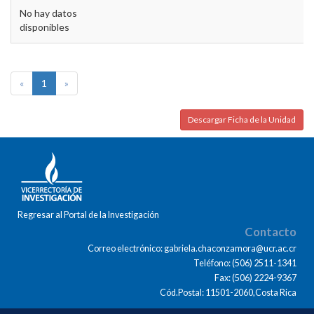
No hay datos
disponibles
«
1
»
Descargar Ficha de la Unidad
Regresar al Portal de la Investigación
Contacto
Correo electrónico: gabriela.chaconzamora@ucr.ac.cr
Teléfono: (506) 2511-1341
Fax: (506) 2224-9367
Cód.Postal: 11501-2060,Costa Rica