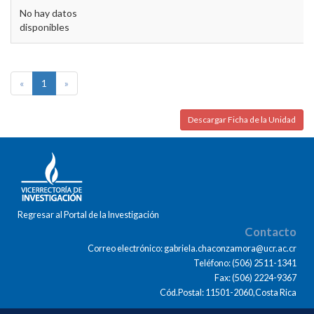
No hay datos
disponibles
«
1
»
Descargar Ficha de la Unidad
Regresar al Portal de la Investigación
Contacto
Correo electrónico: gabriela.chaconzamora@ucr.ac.cr
Teléfono: (506) 2511-1341
Fax: (506) 2224-9367
Cód.Postal: 11501-2060,Costa Rica