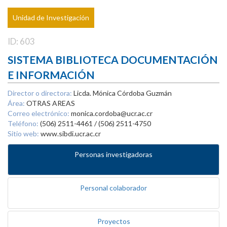
Unidad de Investigación
ID: 603
SISTEMA BIBLIOTECA DOCUMENTACIÓN
E INFORMACIÓN
Director o directora:
Licda. Mónica Córdoba Guzmán
Área:
OTRAS AREAS
Correo electrónico:
monica.cordoba@ucr.ac.cr
Teléfono:
(506) 2511-4461 / (506) 2511-4750
Sitio web:
www.sibdi.ucr.ac.cr
Personas investigadoras
Personal colaborador
Proyectos