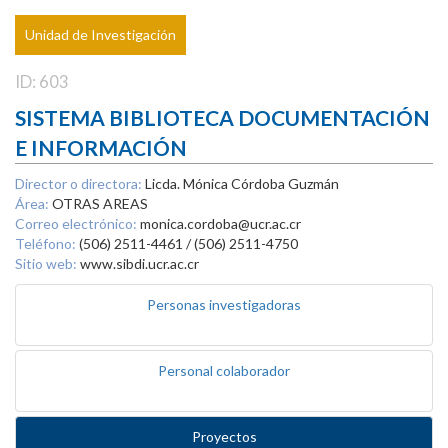
Unidad de Investigación
ID: 603
SISTEMA BIBLIOTECA DOCUMENTACIÓN
E INFORMACIÓN
Director o directora:
Licda. Mónica Córdoba Guzmán
Área:
OTRAS AREAS
Correo electrónico:
monica.cordoba@ucr.ac.cr
Teléfono:
(506) 2511-4461 / (506) 2511-4750
Sitio web:
www.sibdi.ucr.ac.cr
Personas investigadoras
Personal colaborador
Proyectos