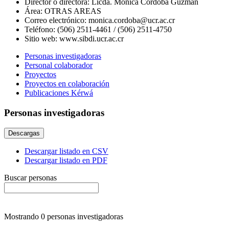
Director o directora:
Licda. Mónica Córdoba Guzmán
Área:
OTRAS AREAS
Correo electrónico:
monica.cordoba@ucr.ac.cr
Teléfono:
(506) 2511-4461 / (506) 2511-4750
Sitio web:
www.sibdi.ucr.ac.cr
Personas investigadoras
Personal colaborador
Proyectos
Proyectos en colaboración
Publicaciones Kérwá
Personas investigadoras
Descargas
Descargar listado en CSV
Descargar listado en PDF
Buscar personas
Mostrando
0
personas investigadoras