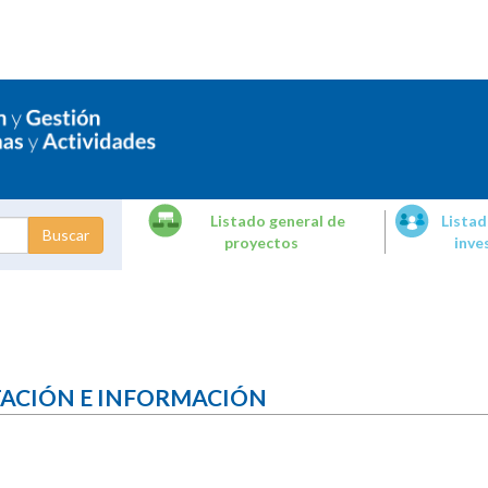
Listado general de
Listad
proyectos
inve
dades de
tigación
TACIÓN E INFORMACIÓN