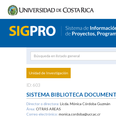
Investigador
Uni
Proyecto
Unidad de Investigación
inves
ID: 603
SISTEMA BIBLIOTECA DOCUMEN
Director o directora:
Licda. Mónica Córdoba Guzmán
Área:
OTRAS AREAS
Correo electrónico:
monica.cordoba@ucr.ac.cr