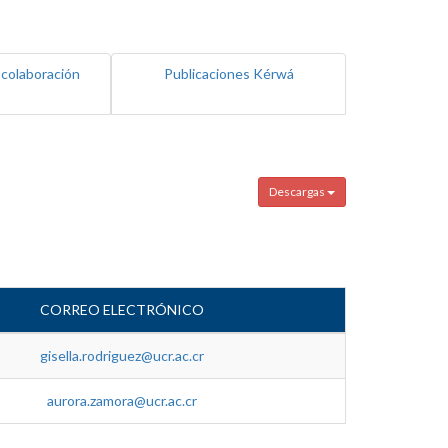
 colaboración
Publicaciones Kérwá
Descargas
CORREO ELECTRÓNICO
gisella.rodriguez@ucr.ac.cr
aurora.zamora@ucr.ac.cr