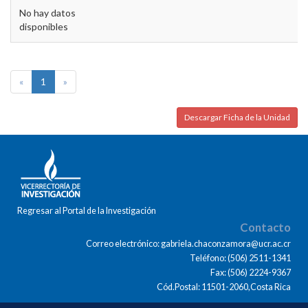
No hay datos
disponibles
«
1
»
Descargar Ficha de la Unidad
Regresar al Portal de la Investigación
Contacto
Correo electrónico: gabriela.chaconzamora@ucr.ac.cr
Teléfono: (506) 2511-1341
Fax: (506) 2224-9367
Cód.Postal: 11501-2060,Costa Rica