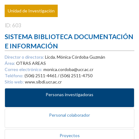
Unidad de Investigación
ID: 603
SISTEMA BIBLIOTECA DOCUMENTACIÓN
E INFORMACIÓN
Director o directora:
Licda. Mónica Córdoba Guzmán
Área:
OTRAS AREAS
Correo electrónico:
monica.cordoba@ucr.ac.cr
Teléfono:
(506) 2511-4461 / (506) 2511-4750
Sitio web:
www.sibdi.ucr.ac.cr
Personas investigadoras
Personal colaborador
Proyectos