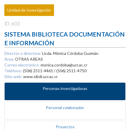
Unidad de Investigación
ID: 603
SISTEMA BIBLIOTECA DOCUMENTACIÓN
E INFORMACIÓN
Director o directora:
Licda. Mónica Córdoba Guzmán
Área:
OTRAS AREAS
Correo electrónico:
monica.cordoba@ucr.ac.cr
Teléfono:
(506) 2511-4461 / (506) 2511-4750
Sitio web:
www.sibdi.ucr.ac.cr
Personas investigadoras
Personal colaborador
Proyectos