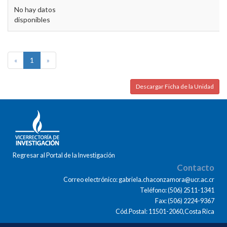
No hay datos
disponibles
«
1
»
Descargar Ficha de la Unidad
Regresar al Portal de la Investigación
Contacto
Correo electrónico: gabriela.chaconzamora@ucr.ac.cr
Teléfono: (506) 2511-1341
Fax: (506) 2224-9367
Cód.Postal: 11501-2060,Costa Rica