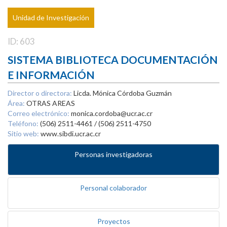
Unidad de Investigación
ID: 603
SISTEMA BIBLIOTECA DOCUMENTACIÓN
E INFORMACIÓN
Director o directora:
Licda. Mónica Córdoba Guzmán
Área:
OTRAS AREAS
Correo electrónico:
monica.cordoba@ucr.ac.cr
Teléfono:
(506) 2511-4461 / (506) 2511-4750
Sitio web:
www.sibdi.ucr.ac.cr
Personas investigadoras
Personal colaborador
Proyectos