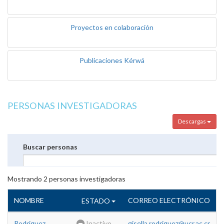
Proyectos en colaboración
Publicaciones Kérwá
PERSONAS INVESTIGADORAS
Descargas
Buscar personas
Mostrando
2
personas investigadoras
NOMBRE
CORREO ELECTRÓNICO
ESTADO
Rodriguez
Inactivo
gisella.rodriguez@ucr.ac.cr