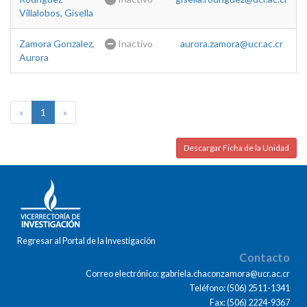
Villalobos, Gisella
Zamora Gonzalez,
Inactivo
aurora.zamora@ucr.ac.cr
Aurora
«
1
»
Descargar Ficha de la Unidad
Regresar al Portal de la Investigación
Contacto
Correo electrónico: gabriela.chaconzamora@ucr.ac.cr
Teléfono: (506) 2511-1341
Fax: (506) 2224-9367