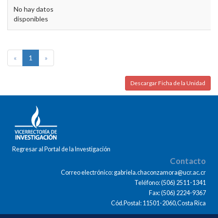
No hay datos
disponibles
«
1
»
Descargar Ficha de la Unidad
Regresar al Portal de la Investigación
Contacto
Correo electrónico: gabriela.chaconzamora@ucr.ac.cr
Teléfono: (506) 2511-1341
Fax: (506) 2224-9367
Cód.Postal: 11501-2060,Costa Rica