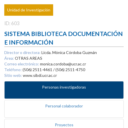
Unidad de Investigación
ID: 603
SISTEMA BIBLIOTECA DOCUMENTACIÓN
E INFORMACIÓN
Director o directora:
Licda. Mónica Córdoba Guzmán
Área:
OTRAS AREAS
Correo electrónico:
monica.cordoba@ucr.ac.cr
Teléfono:
(506) 2511-4461 / (506) 2511-4750
Sitio web:
www.sibdi.ucr.ac.cr
Personas investigadoras
Personal colaborador
Proyectos