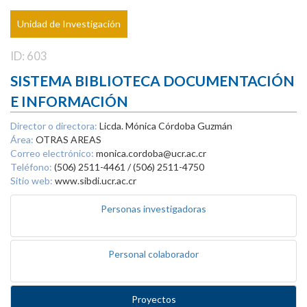
Unidad de Investigación
ID: 603
SISTEMA BIBLIOTECA DOCUMENTACIÓN
E INFORMACIÓN
Director o directora:
Licda. Mónica Córdoba Guzmán
Área:
OTRAS AREAS
Correo electrónico:
monica.cordoba@ucr.ac.cr
Teléfono:
(506) 2511-4461 / (506) 2511-4750
Sitio web:
www.sibdi.ucr.ac.cr
Personas investigadoras
Personal colaborador
Proyectos