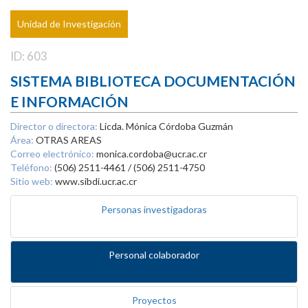
Unidad de Investigación
ID: 603
SISTEMA BIBLIOTECA DOCUMENTACIÓN
E INFORMACIÓN
Director o directora:
Licda. Mónica Córdoba Guzmán
Área:
OTRAS AREAS
Correo electrónico:
monica.cordoba@ucr.ac.cr
Teléfono:
(506) 2511-4461 / (506) 2511-4750
Sitio web:
www.sibdi.ucr.ac.cr
Personas investigadoras
Personal colaborador
Proyectos