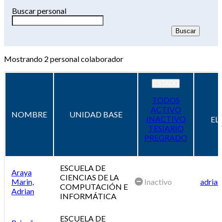
Buscar personal
Mostrando
2
personal colaborador
ESTADO
TODOS
ACTIVO
NOMBRE
UNIDAD BASE
INACTIVO
EL
TESIARIO
PREGRADO
ESCUELA DE
Araya
CIENCIAS DE LA
Marin,
Inactivo
adrian
COMPUTACIÓN E
Adrian
INFORMÁTICA
ESCUELA DE