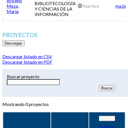
Briceño
BIBLIOTECOLOGÍA
Meza,
Inactivo
ma.br
Y CIENCIAS DE LA
Maria
INFORMACIÓN
PROYECTOS
Descargas
Descargar listado en CSV
Descargar listado en PDF
Buscar proyecto
Mostrando
0
proyectos
ESTADO
TODOS