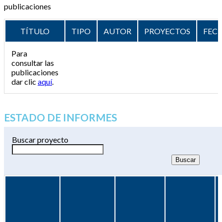
publicaciones
TÍTULO
TIPO
AUTOR
PROYECTOS
FEC
Para
consultar las
publicaciones
dar clic
aquí
.
ESTADO DE INFORMES
Buscar proyecto