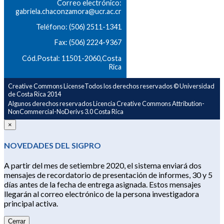
Correo electrónico:
gabriela.chaconzamora@ucr.ac.cr
Teléfono: (506) 2511-1341
Fax: (506) 2224-9367
Cód.Postal: 11501-2060,Costa
Rica
Creative Commons LicenseTodos los derechos reservados © Universidad
de Costa Rica 2014
Algunos derechos reservados Licencia Creative Commons Attribution-
NonCommercial-NoDerivs 3.0 Costa Rica
×
NOVEDADES DEL SIGPRO
A partir del mes de setiembre 2020, el sistema enviará dos
mensajes de recordatorio de presentación de informes, 30 y 5
días antes de la fecha de entrega asignada. Estos mensajes
llegarán al correo electrónico de la persona investigadora
principal activa.
Cerrar