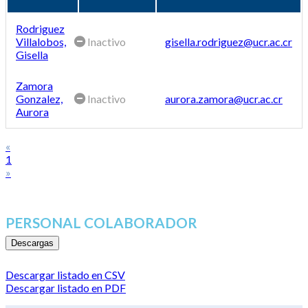
Rodriguez
Villalobos,
Inactivo
gisella.rodriguez@ucr.ac.cr
Gisella
Zamora
Gonzalez,
Inactivo
aurora.zamora@ucr.ac.cr
Aurora
«
1
»
PERSONAL COLABORADOR
Descargas
Descargar listado en CSV
Descargar listado en PDF