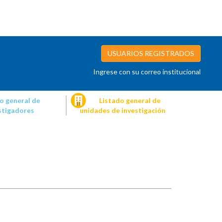
USUARIOS REGISTRADOS
Ingrese con su correo institucional
o general de
Listado general de
stigadores
unidades de investigación