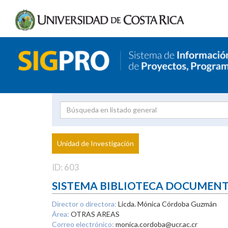
Investigador
Uni
Proyecto
Unidad de Investigación
inves
ID: 603
SISTEMA BIBLIOTECA DOCUMEN
Director o directora:
Licda. Mónica Córdoba Guzmán
Área:
OTRAS AREAS
Correo electrónico:
monica.cordoba@ucr.ac.cr