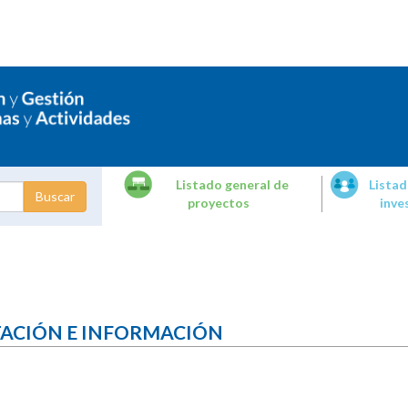
Listado general de
Listad
proyectos
inve
dades de
tigación
TACIÓN E INFORMACIÓN