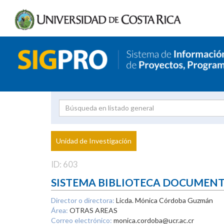
Investigador
Uni
Proyecto
Unidad de Investigación
inves
ID: 603
SISTEMA BIBLIOTECA DOCUMEN
Director o directora:
Licda. Mónica Córdoba Guzmán
Área:
OTRAS AREAS
Correo electrónico:
monica.cordoba@ucr.ac.cr