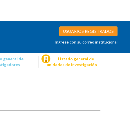
USUARIOS REGISTRADOS
Ingrese con su correo institucional
o general de
Listado general de
stigadores
unidades de investigación