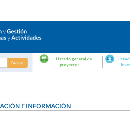
Listado general de
Listad
proyectos
inve
dades de
tigación
TACIÓN E INFORMACIÓN