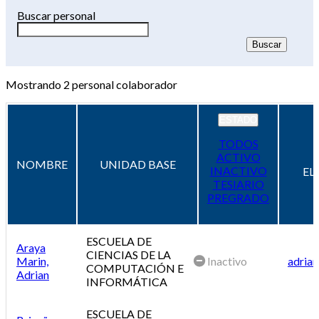
Buscar personal
Mostrando
2
personal colaborador
ESTADO
TODOS
ACTIVO
NOMBRE
UNIDAD BASE
INACTIVO
EL
TESIARIO
PREGRADO
ESCUELA DE
Araya
CIENCIAS DE LA
Marin,
Inactivo
adrian
COMPUTACIÓN E
Adrian
INFORMÁTICA
ESCUELA DE