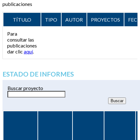
publicaciones
TÍTULO
TIPO
AUTOR
PROYECTOS
FEC
Para
consultar las
publicaciones
dar clic
aquí
.
ESTADO DE INFORMES
Buscar proyecto