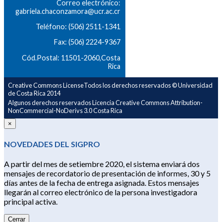
Correo electrónico:
gabriela.chaconzamora@ucr.ac.cr
Teléfono: (506) 2511-1341
Fax: (506) 2224-9367
Cód.Postal: 11501-2060,Costa
Rica
Creative Commons LicenseTodos los derechos reservados © Universidad
de Costa Rica 2014
Algunos derechos reservados Licencia Creative Commons Attribution-
NonCommercial-NoDerivs 3.0 Costa Rica
×
NOVEDADES DEL SIGPRO
A partir del mes de setiembre 2020, el sistema enviará dos
mensajes de recordatorio de presentación de informes, 30 y 5
días antes de la fecha de entrega asignada. Estos mensajes
llegarán al correo electrónico de la persona investigadora
principal activa.
Cerrar