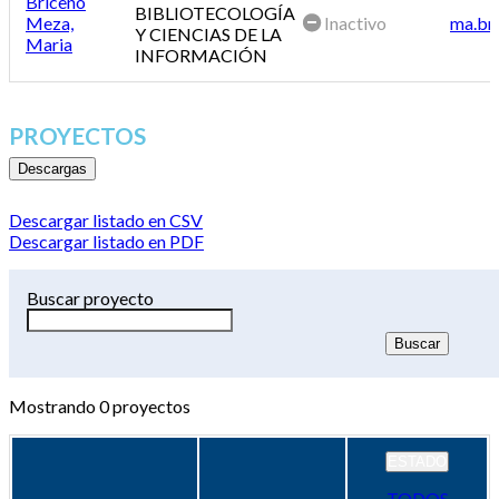
Briceño
BIBLIOTECOLOGÍA
Meza,
Inactivo
ma.br
Y CIENCIAS DE LA
Maria
INFORMACIÓN
PROYECTOS
Descargas
Descargar listado en CSV
Descargar listado en PDF
Buscar proyecto
Mostrando
0
proyectos
ESTADO
TODOS