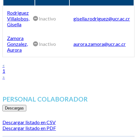
Rodriguez
Villalobos,
Inactivo
gisella.rodriguez@ucr.ac.cr
Gisella
Zamora
Gonzalez,
Inactivo
aurora.zamora@ucr.ac.cr
Aurora
«
1
»
PERSONAL COLABORADOR
Descargas
Descargar listado en CSV
Descargar listado en PDF