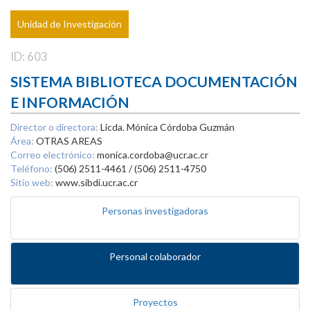
Unidad de Investigación
ID: 603
SISTEMA BIBLIOTECA DOCUMENTACIÓN
E INFORMACIÓN
Director o directora:
Licda. Mónica Córdoba Guzmán
Área:
OTRAS AREAS
Correo electrónico:
monica.cordoba@ucr.ac.cr
Teléfono:
(506) 2511-4461 / (506) 2511-4750
Sitio web:
www.sibdi.ucr.ac.cr
Personas investigadoras
Personal colaborador
Proyectos