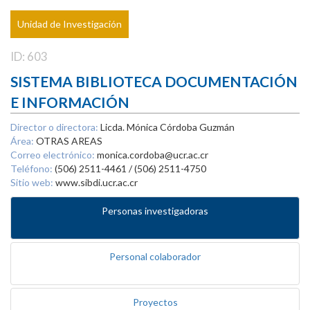
Unidad de Investigación
ID: 603
SISTEMA BIBLIOTECA DOCUMENTACIÓN
E INFORMACIÓN
Director o directora:
Licda. Mónica Córdoba Guzmán
Área:
OTRAS AREAS
Correo electrónico:
monica.cordoba@ucr.ac.cr
Teléfono:
(506) 2511-4461 / (506) 2511-4750
Sitio web:
www.sibdi.ucr.ac.cr
Personas investigadoras
Personal colaborador
Proyectos