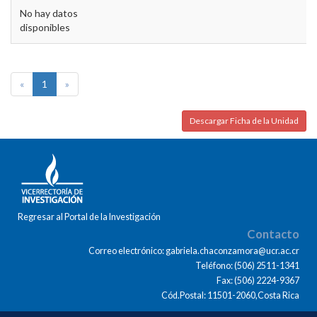
No hay datos
disponibles
«
1
»
Descargar Ficha de la Unidad
Regresar al Portal de la Investigación
Contacto
Correo electrónico: gabriela.chaconzamora@ucr.ac.cr
Teléfono: (506) 2511-1341
Fax: (506) 2224-9367
Cód.Postal: 11501-2060,Costa Rica