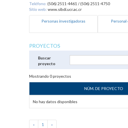
Teléfono:
(506) 2511-4461 / (506) 2511-4750
Sitio web:
www.sibdi.ucr.ac.cr
Personas investigadoras
Personal 
PROYECTOS
Buscar
proyecto
Mostrando
0
proyectos
NÚM. DE PROYECTO
No hay datos disponibles
«
1
»