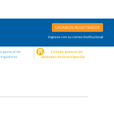
USUARIOS REGISTRADOS
Ingrese con su correo institucional
o general de
Listado general de
stigadores
unidades de investigación