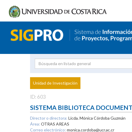
Investigador
Uni
Proyecto
Unidad de Investigación
inves
ID: 603
SISTEMA BIBLIOTECA DOCUMEN
Director o directora:
Licda. Mónica Córdoba Guzmán
Área:
OTRAS AREAS
Correo electrónico:
monica.cordoba@ucr.ac.cr