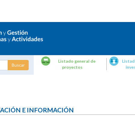
Listado general de
Listad
proyectos
inve
dades de
tigación
TACIÓN E INFORMACIÓN