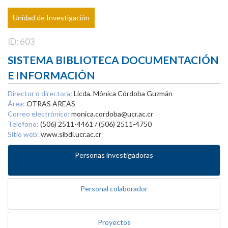
Unidad de Investigación
ID: 603
SISTEMA BIBLIOTECA DOCUMENTACIÓN
E INFORMACIÓN
Director o directora:
Licda. Mónica Córdoba Guzmán
Área:
OTRAS AREAS
Correo electrónico:
monica.cordoba@ucr.ac.cr
Teléfono:
(506) 2511-4461 / (506) 2511-4750
Sitio web:
www.sibdi.ucr.ac.cr
Personas investigadoras
Personal colaborador
Proyectos