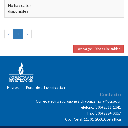
No hay datos
disponibles
«
1
»
Descargar Ficha de la Unidad
Regresar al Portal de la Investigación
Contacto
Correo electrónico: gabriela.chaconzamora@ucr.ac.cr
Teléfono: (506) 2511-1341
Fax: (506) 2224-9367
Cód.Postal: 11501-2060,Costa Rica