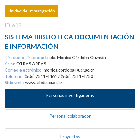
Unidad de Investigación
ID: 603
SISTEMA BIBLIOTECA DOCUMENTACIÓN
E INFORMACIÓN
Director o directora:
Licda. Mónica Córdoba Guzmán
Área:
OTRAS AREAS
Correo electrónico:
monica.cordoba@ucr.ac.cr
Teléfono:
(506) 2511-4461 / (506) 2511-4750
Sitio web:
www.sibdi.ucr.ac.cr
Personas investigadoras
Personal colaborador
Proyectos