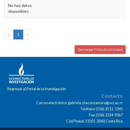
No hay datos
disponibles
«
1
»
Descargar Ficha de la Unidad
Regresar al Portal de la Investigación
Contacto
Correo electrónico: gabriela.chaconzamora@ucr.ac.cr
Teléfono: (506) 2511-1341
Fax: (506) 2224-9367
Cód.Postal: 11501-2060,Costa Rica