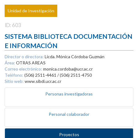
Unidad de Investigación
ID: 603
SISTEMA BIBLIOTECA DOCUMENTACIÓN
E INFORMACIÓN
Director o directora:
Licda. Mónica Córdoba Guzmán
Área:
OTRAS AREAS
Correo electrónico:
monica.cordoba@ucr.ac.cr
Teléfono:
(506) 2511-4461 / (506) 2511-4750
Sitio web:
www.sibdi.ucr.ac.cr
Personas investigadoras
Personal colaborador
Proyectos