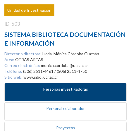
Unidad de Investigación
ID: 603
SISTEMA BIBLIOTECA DOCUMENTACIÓN
E INFORMACIÓN
Director o directora:
Licda. Mónica Córdoba Guzmán
Área:
OTRAS AREAS
Correo electrónico:
monica.cordoba@ucr.ac.cr
Teléfono:
(506) 2511-4461 / (506) 2511-4750
Sitio web:
www.sibdi.ucr.ac.cr
Personas investigadoras
Personal colaborador
Proyectos