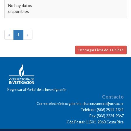
No hay datos
disponibles
«
1
»
Descargar Ficha de la Unidad
Regresar al Portal de la Investigación
Contacto
Correo electrónico: gabriela.chaconzamora@ucr.ac.cr
Teléfono: (506) 2511-1341
Fax: (506) 2224-9367
Cód.Postal: 11501-2060,Costa Rica