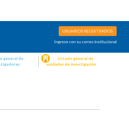
USUARIOS REGISTRADOS
Ingrese con su correo institucional
o general de
Listado general de
stigadores
unidades de investigación