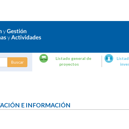
Listado general de
Listad
proyectos
inve
dades de
tigación
TACIÓN E INFORMACIÓN