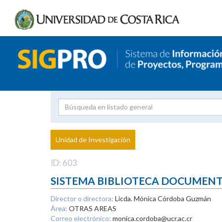
Investigador
Uni
Proyecto
Unidad de Investigación
inves
ID: 603
SISTEMA BIBLIOTECA DOCUMEN
Director o directora:
Licda. Mónica Córdoba Guzmán
Área:
OTRAS AREAS
Correo electrónico:
monica.cordoba@ucr.ac.cr