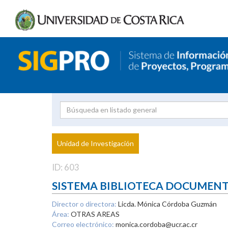
Investigador
Uni
Proyecto
Unidad de Investigación
inves
ID: 603
SISTEMA BIBLIOTECA DOCUMEN
Director o directora:
Licda. Mónica Córdoba Guzmán
Área:
OTRAS AREAS
Correo electrónico:
monica.cordoba@ucr.ac.cr