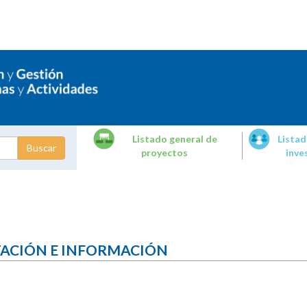
Listado general de
Listad
proyectos
inve
dades de
tigación
TACIÓN E INFORMACIÓN