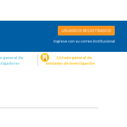
USUARIOS REGISTRADOS
Ingrese con su correo institucional
o general de
Listado general de
stigadores
unidades de investigación