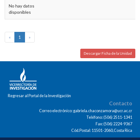
No hay datos
disponibles
«
1
»
Descargar Ficha de la Unidad
Regresar al Portal de la Investigación
Contacto
Correo electrónico: gabriela.chaconzamora@ucr.ac.cr
Teléfono: (506) 2511-1341
Fax: (506) 2224-9367
Cód.Postal: 11501-2060,Costa Rica