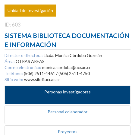
Unidad de Investigación
ID: 603
SISTEMA BIBLIOTECA DOCUMENTACIÓN
E INFORMACIÓN
Director o directora:
Licda. Mónica Córdoba Guzmán
Área:
OTRAS AREAS
Correo electrónico:
monica.cordoba@ucr.ac.cr
Teléfono:
(506) 2511-4461 / (506) 2511-4750
Sitio web:
www.sibdi.ucr.ac.cr
Personas investigadoras
Personal colaborador
Proyectos