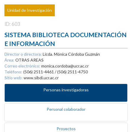
Unidad de Investigación
ID: 603
SISTEMA BIBLIOTECA DOCUMENTACIÓN
E INFORMACIÓN
Director o directora:
Licda. Mónica Córdoba Guzmán
Área:
OTRAS AREAS
Correo electrónico:
monica.cordoba@ucr.ac.cr
Teléfono:
(506) 2511-4461 / (506) 2511-4750
Sitio web:
www.sibdi.ucr.ac.cr
Personas investigadoras
Personal colaborador
Proyectos