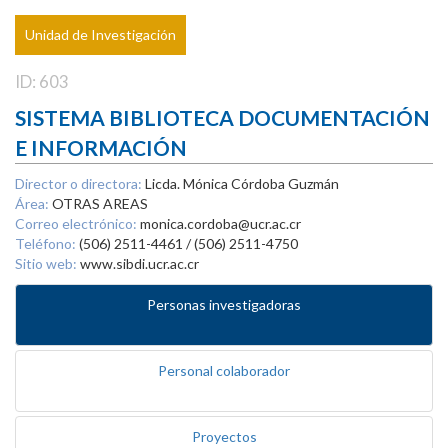
Unidad de Investigación
ID: 603
SISTEMA BIBLIOTECA DOCUMENTACIÓN
E INFORMACIÓN
Director o directora:
Licda. Mónica Córdoba Guzmán
Área:
OTRAS AREAS
Correo electrónico:
monica.cordoba@ucr.ac.cr
Teléfono:
(506) 2511-4461 / (506) 2511-4750
Sitio web:
www.sibdi.ucr.ac.cr
Personas investigadoras
Personal colaborador
Proyectos