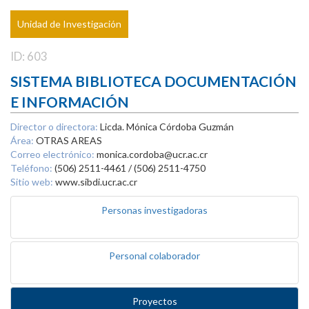
Unidad de Investigación
ID: 603
SISTEMA BIBLIOTECA DOCUMENTACIÓN
E INFORMACIÓN
Director o directora:
Licda. Mónica Córdoba Guzmán
Área:
OTRAS AREAS
Correo electrónico:
monica.cordoba@ucr.ac.cr
Teléfono:
(506) 2511-4461 / (506) 2511-4750
Sitio web:
www.sibdi.ucr.ac.cr
Personas investigadoras
Personal colaborador
Proyectos