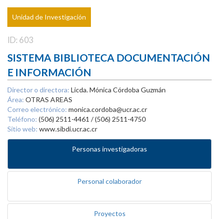
Unidad de Investigación
ID: 603
SISTEMA BIBLIOTECA DOCUMENTACIÓN
E INFORMACIÓN
Director o directora:
Licda. Mónica Córdoba Guzmán
Área:
OTRAS AREAS
Correo electrónico:
monica.cordoba@ucr.ac.cr
Teléfono:
(506) 2511-4461 / (506) 2511-4750
Sitio web:
www.sibdi.ucr.ac.cr
Personas investigadoras
Personal colaborador
Proyectos