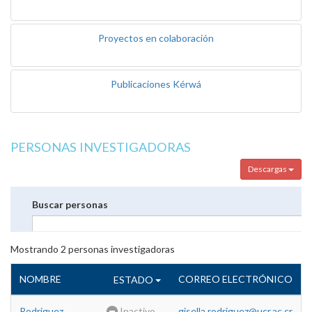
Proyectos en colaboración
Publicaciones Kérwá
PERSONAS INVESTIGADORAS
Descargas
Buscar personas
Mostrando
2
personas investigadoras
NOMBRE
CORREO ELECTRÓNICO
ESTADO
Rodriguez
Inactivo
gisella.rodriguez@ucr.ac.cr