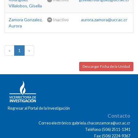
Villalobos, Gisella
Zamora Gonzalez,
Inactivo
aurora.zamora@ucr.ac.cr
Aurora
«
1
»
Descargar Ficha de la Unidad
Regresar al Portal de la Investigación
Contacto
Correo electrónico: gabriela.chaconzamora@ucr.ac.cr
Teléfono: (506) 2511-1341
Fax: (506) 2224-9367