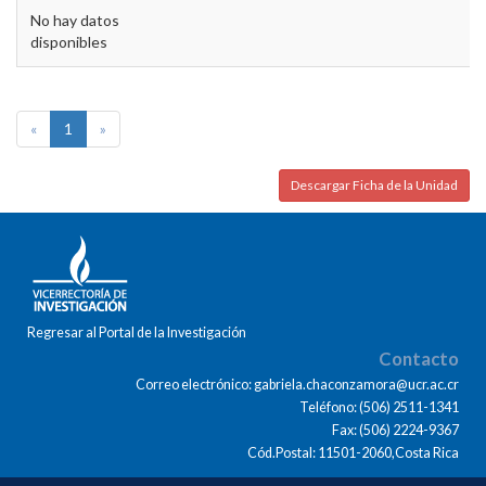
No hay datos
disponibles
«
1
»
Descargar Ficha de la Unidad
Regresar al Portal de la Investigación
Contacto
Correo electrónico: gabriela.chaconzamora@ucr.ac.cr
Teléfono: (506) 2511-1341
Fax: (506) 2224-9367
Cód.Postal: 11501-2060,Costa Rica