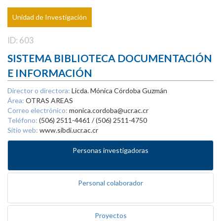
Unidad de Investigación
ID: 603
SISTEMA BIBLIOTECA DOCUMENTACIÓN
E INFORMACIÓN
Director o directora:
Licda. Mónica Córdoba Guzmán
Área:
OTRAS AREAS
Correo electrónico:
monica.cordoba@ucr.ac.cr
Teléfono:
(506) 2511-4461 / (506) 2511-4750
Sitio web:
www.sibdi.ucr.ac.cr
Personas investigadoras
Personal colaborador
Proyectos