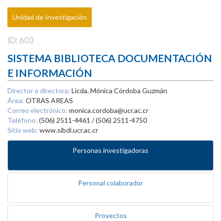
Unidad de Investigación
ID: 603
SISTEMA BIBLIOTECA DOCUMENTACIÓN
E INFORMACIÓN
Director o directora:
Licda. Mónica Córdoba Guzmán
Área:
OTRAS AREAS
Correo electrónico:
monica.cordoba@ucr.ac.cr
Teléfono:
(506) 2511-4461 / (506) 2511-4750
Sitio web:
www.sibdi.ucr.ac.cr
Personas investigadoras
Personal colaborador
Proyectos