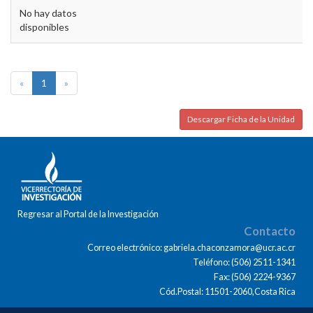
No hay datos
disponibles
«
1
»
Descargar Ficha de la Unidad
Regresar al Portal de la Investigación
Contacto
Correo electrónico: gabriela.chaconzamora@ucr.ac.cr
Teléfono: (506) 2511-1341
Fax: (506) 2224-9367
Cód.Postal: 11501-2060,Costa Rica