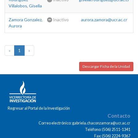
Villalobos, Gisella
Zamora Gonzalez,
Inactivo
aurora.zamora@ucr.ac.cr
Aurora
«
1
»
Descargar Ficha de la Unidad
Regresar al Portal de la Investigación
Contacto
Correo electrónico: gabriela.chaconzamora@ucr.ac.cr
Teléfono: (506) 2511-1341
Fax: (506) 2224-9367