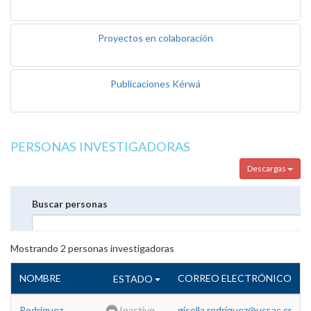
Proyectos en colaboración
Publicaciones Kérwá
PERSONAS INVESTIGADORAS
Descargas
Buscar personas
Mostrando
2
personas investigadoras
NOMBRE
CORREO ELECTRÓNICO
ESTADO
Rodriguez
Inactivo
gisella.rodriguez@ucr.ac.cr