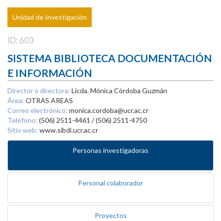
Unidad de Investigación
ID: 603
SISTEMA BIBLIOTECA DOCUMENTACIÓN
E INFORMACIÓN
Director o directora:
Licda. Mónica Córdoba Guzmán
Área:
OTRAS AREAS
Correo electrónico:
monica.cordoba@ucr.ac.cr
Teléfono:
(506) 2511-4461 / (506) 2511-4750
Sitio web:
www.sibdi.ucr.ac.cr
Personas investigadoras
Personal colaborador
Proyectos