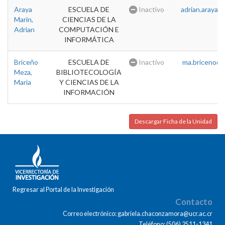
Araya
ESCUELA DE
Inactivo
adrian.araya@u
Marin,
CIENCIAS DE LA
Adrian
COMPUTACIÓN E
INFORMÁTICA
Briceño
ESCUELA DE
Inactivo
ma.briceno@u
Meza,
BIBLIOTECOLOGÍA
Maria
Y CIENCIAS DE LA
INFORMACIÓN
Descargar Ficha de la Unidad
Regresar al Portal de la Investigación
Contacto
Correo electrónico: gabriela.chaconzamora@ucr.ac.cr
Teléfono: (506) 2511-1341