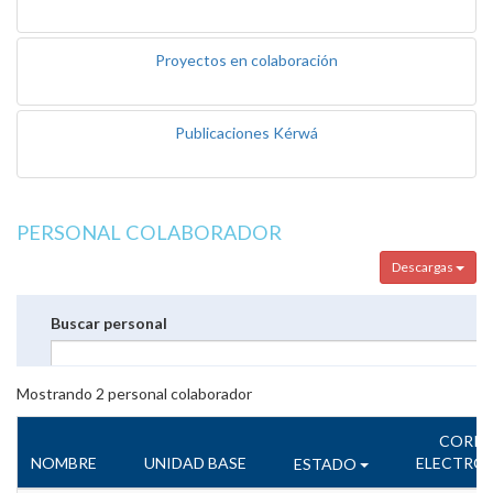
Proyectos en colaboración
Publicaciones Kérwá
PERSONAL COLABORADOR
Descargas
Buscar personal
Mostrando
2
personal colaborador
CORR
NOMBRE
UNIDAD BASE
ELECTRÓ
ESTADO