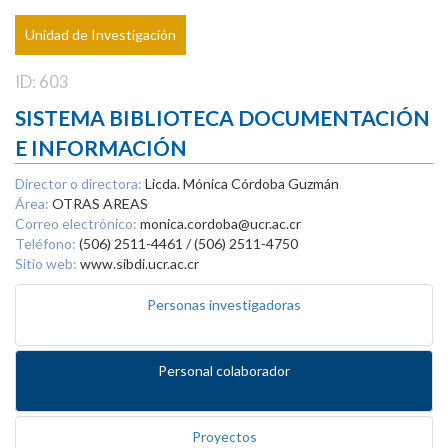
Unidad de Investigación
ID: 603
SISTEMA BIBLIOTECA DOCUMENTACIÓN
E INFORMACIÓN
Director o directora:
Licda. Mónica Córdoba Guzmán
Área:
OTRAS AREAS
Correo electrónico:
monica.cordoba@ucr.ac.cr
Teléfono:
(506) 2511-4461 / (506) 2511-4750
Sitio web:
www.sibdi.ucr.ac.cr
Personas investigadoras
Personal colaborador
Proyectos