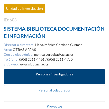
Unidad de Investigación
ID: 603
SISTEMA BIBLIOTECA DOCUMENTACIÓN
E INFORMACIÓN
Director o directora:
Licda. Mónica Córdoba Guzmán
Área:
OTRAS AREAS
Correo electrónico:
monica.cordoba@ucr.ac.cr
Teléfono:
(506) 2511-4461 / (506) 2511-4750
Sitio web:
www.sibdi.ucr.ac.cr
Personas investigadoras
Personal colaborador
Proyectos