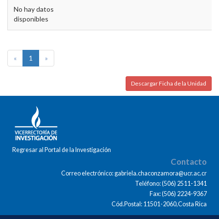
No hay datos
disponibles
«
1
»
Descargar Ficha de la Unidad
Regresar al Portal de la Investigación
Contacto
Correo electrónico: gabriela.chaconzamora@ucr.ac.cr
Teléfono: (506) 2511-1341
Fax: (506) 2224-9367
Cód.Postal: 11501-2060,Costa Rica