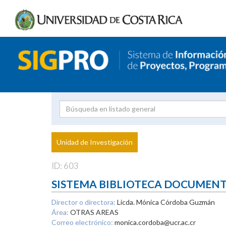
Investigador
Uni
Proyecto
Unidad de Investigación
inves
ID: 603
SISTEMA BIBLIOTECA DOCUMEN
Director o directora:
Licda. Mónica Córdoba Guzmán
Área:
OTRAS AREAS
Correo electrónico:
monica.cordoba@ucr.ac.cr