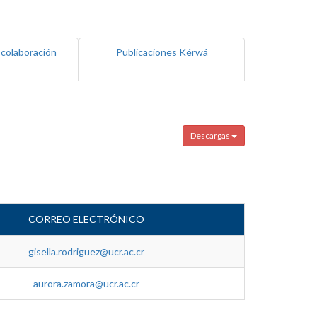
 colaboración
Publicaciones Kérwá
Descargas
CORREO ELECTRÓNICO
gisella.rodriguez@ucr.ac.cr
aurora.zamora@ucr.ac.cr