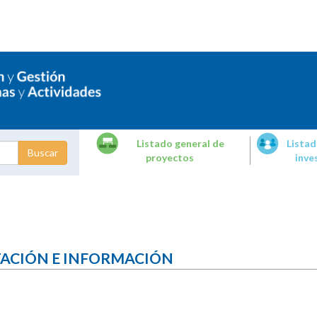
Listado general de
Listad
proyectos
inve
dades de
tigación
TACIÓN E INFORMACIÓN