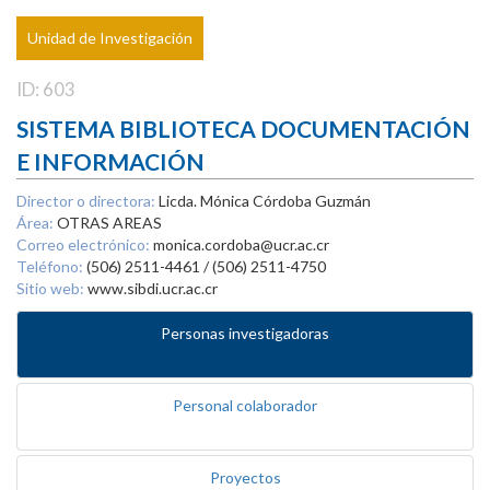
Unidad de Investigación
ID: 603
SISTEMA BIBLIOTECA DOCUMENTACIÓN
E INFORMACIÓN
Director o directora:
Licda. Mónica Córdoba Guzmán
Área:
OTRAS AREAS
Correo electrónico:
monica.cordoba@ucr.ac.cr
Teléfono:
(506) 2511-4461 / (506) 2511-4750
Sitio web:
www.sibdi.ucr.ac.cr
Personas investigadoras
Personal colaborador
Proyectos