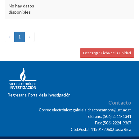
No hay datos
disponibles
«
1
»
Descargar Ficha de la Unidad
Regresar al Portal de la Investigación
Contacto
Correo electrónico: gabriela.chaconzamora@ucr.ac.cr
Teléfono: (506) 2511-1341
Fax: (506) 2224-9367
Cód.Postal: 11501-2060,Costa Rica