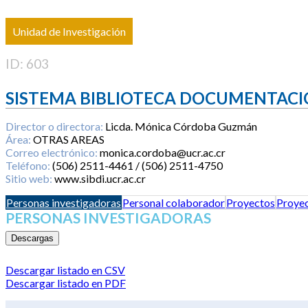
Unidad de Investigación
ID: 603
SISTEMA BIBLIOTECA DOCUMENTACI
Director o directora:
Licda. Mónica Córdoba Guzmán
Área:
OTRAS AREAS
Correo electrónico:
monica.cordoba@ucr.ac.cr
Teléfono:
(506) 2511-4461 / (506) 2511-4750
Sitio web:
www.sibdi.ucr.ac.cr
Personas investigadoras
Personal colaborador
Proyectos
Proyec
PERSONAS INVESTIGADORAS
Descargas
Descargar listado en CSV
Descargar listado en PDF