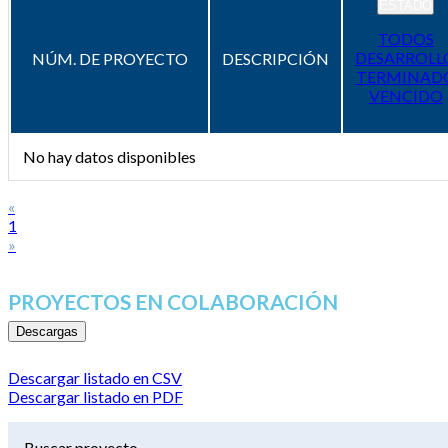
ESTADO
TODOS
DESARROLL
NÚM. DE PROYECTO
DESCRIPCIÓN
TERMINAD
VENCIDO
No hay datos disponibles
«
1
»
PROYECTOS EN COLABORACIÓN
Descargas
Descargar listado en CSV
Descargar listado en PDF
Buscar proyecto