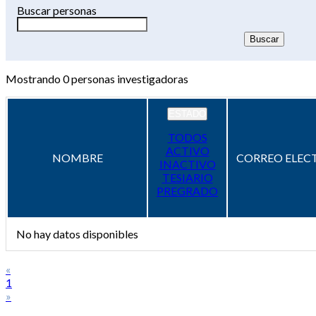
Buscar personas
Mostrando
0
personas investigadoras
ESTADO
TODOS
ACTIVO
NOMBRE
CORREO ELEC
INACTIVO
TESIARIO
PREGRADO
No hay datos disponibles
«
1
»