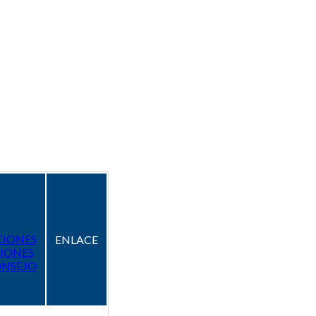
CIONES
ENLACE
IONES
ONSEJO