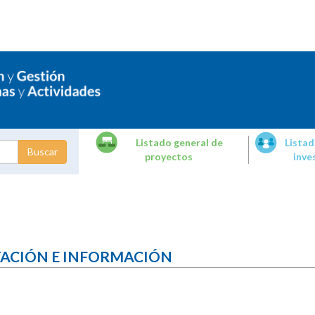
Listado general de
Listad
proyectos
inve
dades de
tigación
TACIÓN E INFORMACIÓN