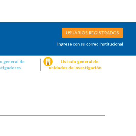
USUARIOS REGISTRADOS
Ingrese con su correo institucional
o general de
Listado general de
stigadores
unidades de investigación