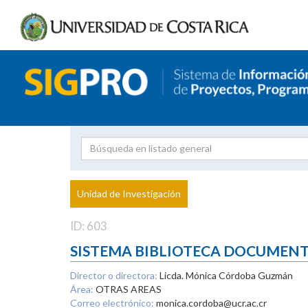
Investigador
Uni
Proyecto
Unidad de Investigación
inves
ID: 603
SISTEMA BIBLIOTECA DOCUMEN
Director o directora:
Licda. Mónica Córdoba Guzmán
Área:
OTRAS AREAS
Correo electrónico:
monica.cordoba@ucr.ac.cr