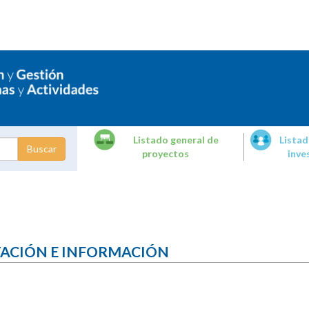
Listado general de
Listad
proyectos
inve
dades de
tigación
TACIÓN E INFORMACIÓN