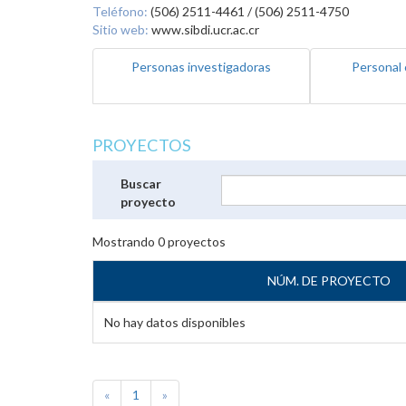
Teléfono:
(506) 2511-4461 / (506) 2511-4750
Sitio web:
www.sibdi.ucr.ac.cr
Personas investigadoras
Personal 
PROYECTOS
Buscar
proyecto
Mostrando
0
proyectos
NÚM. DE PROYECTO
No hay datos disponibles
«
1
»