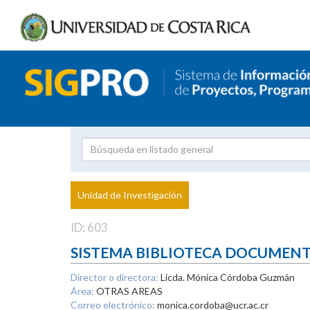
Investigador
Uni
Proyecto
Unidad de Investigación
inves
ID: 603
SISTEMA BIBLIOTECA DOCUMEN
Director o directora:
Licda. Mónica Córdoba Guzmán
Área:
OTRAS AREAS
Correo electrónico:
monica.cordoba@ucr.ac.cr