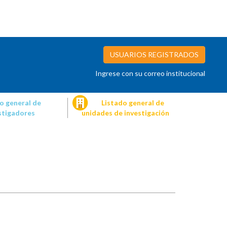
USUARIOS REGISTRADOS
Ingrese con su correo institucional
o general de
Listado general de
stigadores
unidades de investigación