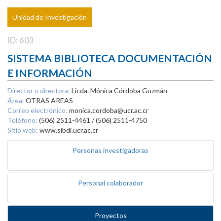
Unidad de Investigación
ID: 603
SISTEMA BIBLIOTECA DOCUMENTACIÓN
E INFORMACIÓN
Director o directora:
Licda. Mónica Córdoba Guzmán
Área:
OTRAS AREAS
Correo electrónico:
monica.cordoba@ucr.ac.cr
Teléfono:
(506) 2511-4461 / (506) 2511-4750
Sitio web:
www.sibdi.ucr.ac.cr
Personas investigadoras
Personal colaborador
Proyectos