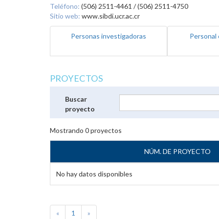
Teléfono:
(506) 2511-4461 / (506) 2511-4750
Sitio web:
www.sibdi.ucr.ac.cr
Personas investigadoras
Personal 
PROYECTOS
Buscar
proyecto
Mostrando
0
proyectos
NÚM. DE PROYECTO
No hay datos disponibles
«
1
»