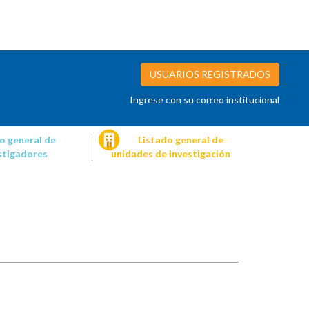
USUARIOS REGISTRADOS
Ingrese con su correo institucional
o general de
Listado general de
stigadores
unidades de investigación