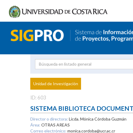
Investigador
Uni
Proyecto
Unidad de Investigación
inves
ID: 603
SISTEMA BIBLIOTECA DOCUMEN
Director o directora:
Licda. Mónica Córdoba Guzmán
Área:
OTRAS AREAS
Correo electrónico:
monica.cordoba@ucr.ac.cr