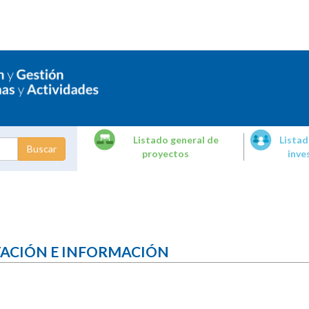
Listado general de
Listad
proyectos
inve
dades de
tigación
TACIÓN E INFORMACIÓN