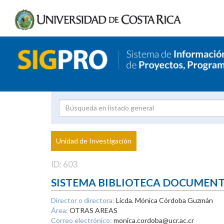
Investigador
Uni
Proyecto
Unidad de Investigación
inves
ID: 603
SISTEMA BIBLIOTECA DOCUMEN
Director o directora:
Licda. Mónica Córdoba Guzmán
Área:
OTRAS AREAS
Correo electrónico:
monica.cordoba@ucr.ac.cr