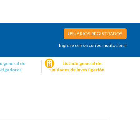
USUARIOS REGISTRADOS
Ingrese con su correo institucional
o general de
Listado general de
stigadores
unidades de investigación