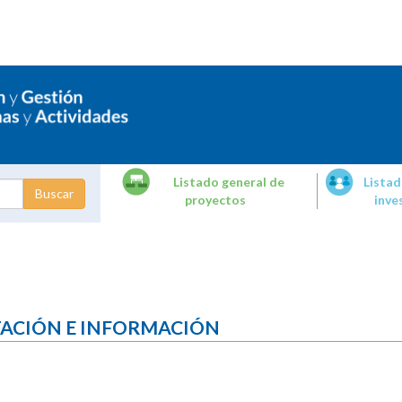
Listado general de
Listad
proyectos
inve
dades de
tigación
TACIÓN E INFORMACIÓN