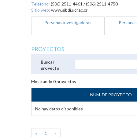
Teléfono:
(506) 2511-4461 / (506) 2511-4750
Sitio web:
www.sibdi.ucr.ac.cr
Personas investigadoras
Personal 
PROYECTOS
Buscar
proyecto
Mostrando
0
proyectos
NÚM. DE PROYECTO
No hay datos disponibles
«
1
»