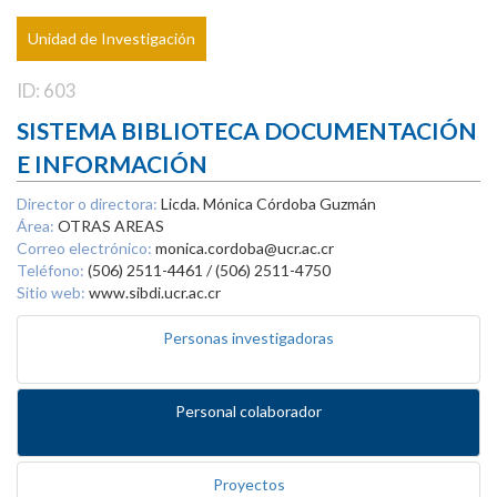
Unidad de Investigación
ID: 603
SISTEMA BIBLIOTECA DOCUMENTACIÓN
E INFORMACIÓN
Director o directora:
Licda. Mónica Córdoba Guzmán
Área:
OTRAS AREAS
Correo electrónico:
monica.cordoba@ucr.ac.cr
Teléfono:
(506) 2511-4461 / (506) 2511-4750
Sitio web:
www.sibdi.ucr.ac.cr
Personas investigadoras
Personal colaborador
Proyectos