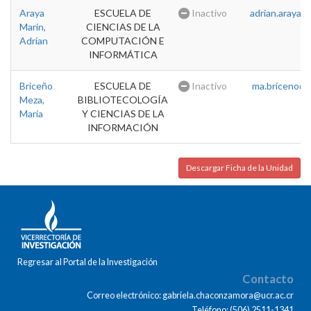
Araya
ESCUELA DE
Inactivo
adrian.araya@u
Marin,
CIENCIAS DE LA
Adrian
COMPUTACIÓN E
INFORMÁTICA
Briceño
ESCUELA DE
Inactivo
ma.briceno@u
Meza,
BIBLIOTECOLOGÍA
Maria
Y CIENCIAS DE LA
INFORMACIÓN
Descargar Ficha de la Unidad
Regresar al Portal de la Investigación
Contacto
Correo electrónico: gabriela.chaconzamora@ucr.ac.cr
Teléfono: (506) 2511-1341