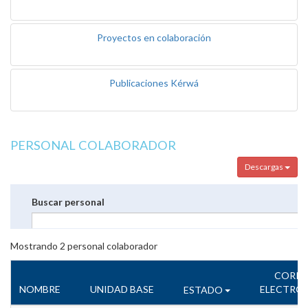
Proyectos en colaboración
Publicaciones Kérwá
PERSONAL COLABORADOR
Descargas
Buscar personal
Mostrando
2
personal colaborador
CORR
NOMBRE
UNIDAD BASE
ELECTRÓ
ESTADO