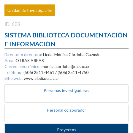
Unidad de Investigación
ID: 603
SISTEMA BIBLIOTECA DOCUMENTACIÓN
E INFORMACIÓN
Director o directora:
Licda. Mónica Córdoba Guzmán
Área:
OTRAS AREAS
Correo electrónico:
monica.cordoba@ucr.ac.cr
Teléfono:
(506) 2511-4461 / (506) 2511-4750
Sitio web:
www.sibdi.ucr.ac.cr
Personas investigadoras
Personal colaborador
Proyectos