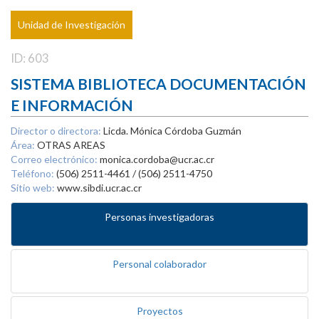
Unidad de Investigación
ID: 603
SISTEMA BIBLIOTECA DOCUMENTACIÓN
E INFORMACIÓN
Director o directora:
Licda. Mónica Córdoba Guzmán
Área:
OTRAS AREAS
Correo electrónico:
monica.cordoba@ucr.ac.cr
Teléfono:
(506) 2511-4461 / (506) 2511-4750
Sitio web:
www.sibdi.ucr.ac.cr
Personas investigadoras
Personal colaborador
Proyectos