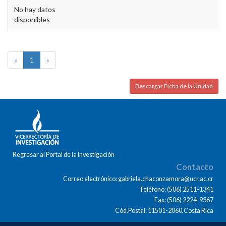
No hay datos
disponibles
«
1
»
Descargar Ficha de la Unidad
Regresar al Portal de la Investigación
Contacto
Correo electrónico: gabriela.chaconzamora@ucr.ac.cr
Teléfono: (506) 2511-1341
Fax: (506) 2224-9367
Cód.Postal: 11501-2060,Costa Rica