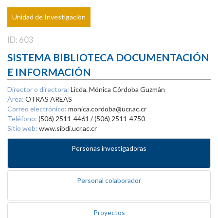
Unidad de Investigación
ID: 603
SISTEMA BIBLIOTECA DOCUMENTACIÓN
E INFORMACIÓN
Director o directora:
Licda. Mónica Córdoba Guzmán
Área:
OTRAS AREAS
Correo electrónico:
monica.cordoba@ucr.ac.cr
Teléfono:
(506) 2511-4461 / (506) 2511-4750
Sitio web:
www.sibdi.ucr.ac.cr
Personas investigadoras
Personal colaborador
Proyectos