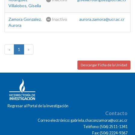
Villalobos, Gisella
Zamora Gonzalez,
Inactivo
aurora.zamora@ucr.ac.cr
Aurora
«
1
»
Descargar Ficha de la Unidad
Regresar al Portal de la Investigación
Contacto
Correo electrónico: gabriela.chaconzamora@ucr.ac.cr
Teléfono: (506) 2511-1341
Fax: (506) 2224-9367