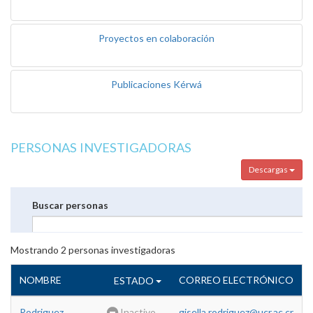
Proyectos en colaboración
Publicaciones Kérwá
PERSONAS INVESTIGADORAS
Descargas
Buscar personas
Mostrando
2
personas investigadoras
NOMBRE
CORREO ELECTRÓNICO
ESTADO
Rodriguez
Inactivo
gisella.rodriguez@ucr.ac.cr